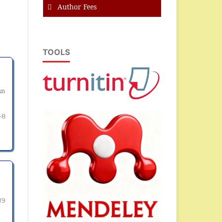
Author Fees
TOOLS
an
-8
19