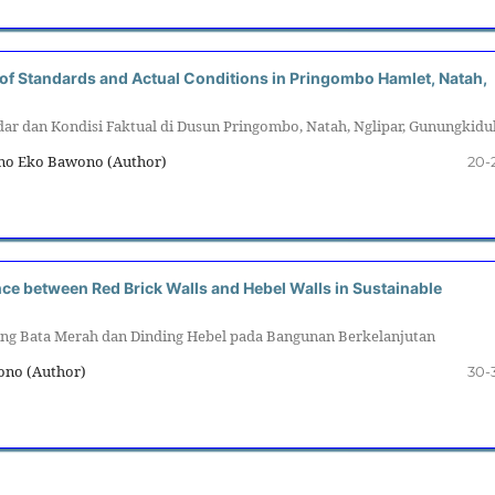
 of Standards and Actual Conditions in Pringombo Hamlet, Natah,
ar dan Kondisi Faktual di Dusun Pringombo, Natah, Nglipar, Gunungkidu
ono Eko Bawono (Author)
20-
nce between Red Brick Walls and Hebel Walls in Sustainable
ing Bata Merah dan Dinding Hebel pada Bangunan Berkelanjutan
wono (Author)
30-