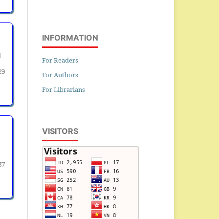
INFORMATION
l
For Readers
29
For Authors
For Librarians
VISITORS
37