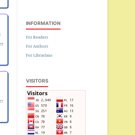
INFORMATION
l
For Readers
29
For Authors
For Librarians
VISITORS
37