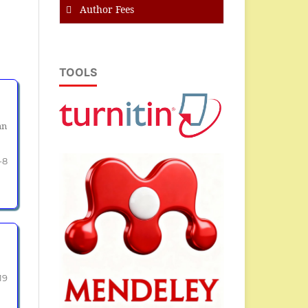
Author Fees
TOOLS
an
-8
19