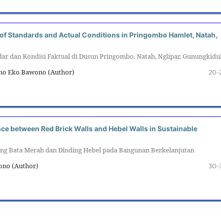
 of Standards and Actual Conditions in Pringombo Hamlet, Natah,
ar dan Kondisi Faktual di Dusun Pringombo, Natah, Nglipar, Gunungkidu
ono Eko Bawono (Author)
20-
nce between Red Brick Walls and Hebel Walls in Sustainable
ing Bata Merah dan Dinding Hebel pada Bangunan Berkelanjutan
wono (Author)
30-