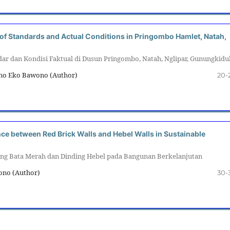
 of Standards and Actual Conditions in Pringombo Hamlet, Natah,
ar dan Kondisi Faktual di Dusun Pringombo, Natah, Nglipar, Gunungkidu
ono Eko Bawono (Author)
20-
nce between Red Brick Walls and Hebel Walls in Sustainable
ing Bata Merah dan Dinding Hebel pada Bangunan Berkelanjutan
wono (Author)
30-