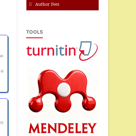
Author Fees
TOOLS
an
-8
19