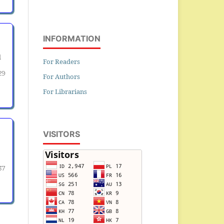
INFORMATION
l
For Readers
29
For Authors
For Librarians
VISITORS
37