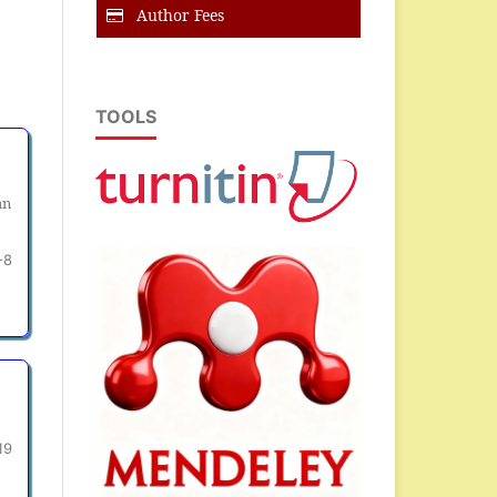
Author Fees
TOOLS
an
-8
19