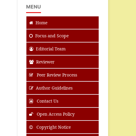
MENU
Home
Focus
and Scope
Editorial Team
Reviewer
Peer Review Process
Author Guidelines
Contact Us
Open Access Policy
Copyright Notice