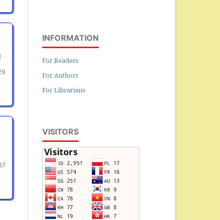
INFORMATION
l
For Readers
29
For Authors
For Librarians
VISITORS
37